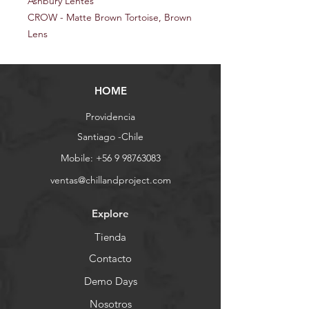
Ashbury Lentes
CROW - Matte Brown Tortoise, Brown
Lens
HOME
Providencia
Santiago -Chile
Mobile:
+56 9 98763083
ventas@chillandproject.com
Explore
Tienda
Contacto
Demo Days
Nosotros