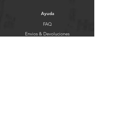
Ayuda
FAQ
Envios & Devoluciones
Store Policy
Formas de Pago
Socials
Facebook
Instagram
Pinterest
Newsletter
Get our news and updates