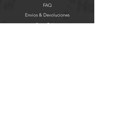
FAQ
Envios & Devoluciones
Store Policy
Formas de Pago
Socials
Facebook
Instagram
Pinterest
Newsletter
Get our news and updates