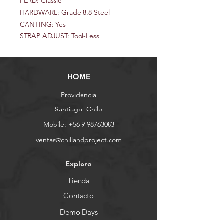
FLAD: Classic
HARDWARE: Grade 8.8 Steel
CANTING: Yes
STRAP ADJUST: Tool-Less
HOME
Providencia
Santiago -Chile
Mobile:
+56 9 98763083
ventas@chillandproject.com
Explore
Tienda
Contacto
Demo Days