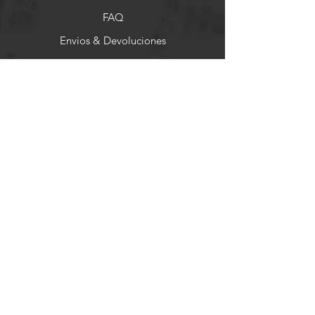
FAQ
Envios & Devoluciones
Store Policy
Formas de Pago
Socials
Facebook
Instagram
Pinterest
Newsletter
Get our news and updates