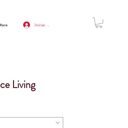
Iniciar sesión
More
ce Living
o