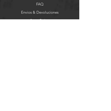
FAQ
Envios & Devoluciones
Store Policy
Formas de Pago
Socials
Facebook
Instagram
Pinterest
Newsletter
Get our news and updates