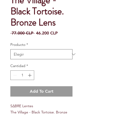
The Village -
Black Tortoise.
Bronze Lens
Precio
Precio
 77.000 CLP 
46.200 CLP
de
oferta
Producto
*
Cantidad
*
Add To Cart
S∆BRE Lentes
The Village - Black Tortoise. Bronze