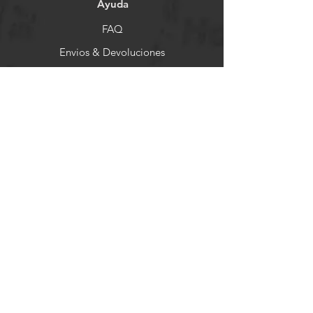
Ayuda
FAQ
Envios & Devoluciones
Store Policy
Formas de Pago
Socials
Facebook
Instagram
Pinterest
Newsletter
Get our news and updates