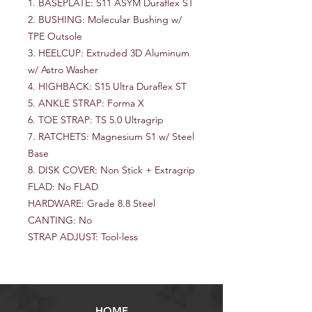
1. BASEPLATE: S11 ASYM Duraflex ST
2. BUSHING: Molecular Bushing w/
TPE Outsole
3. HEELCUP: Extruded 3D Aluminum
w/ Astro Washer
4. HIGHBACK: S15 Ultra Duraflex ST
5. ANKLE STRAP: Forma X
6. TOE STRAP: TS 5.0 Ultragrip
7. RATCHETS: Magnesium S1 w/ Steel
Base
8. DISK COVER: Non Stick + Extragrip
FLAD: No FLAD
HARDWARE: Grade 8.8 Steel
CANTING: No
STRAP ADJUST: Tool-less
HOME