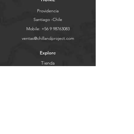
Providencia
Santiago -Chile
Mobile:
+56 9 98763083
ventas@chillandproject.com
Explore
Tienda
Contacto
Demo Days
Nosotros
Ayuda
FAQ
Envios & Devoluciones