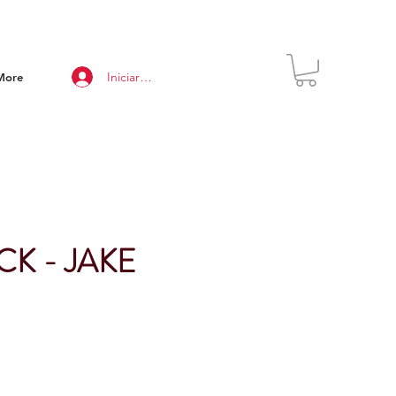
Iniciar sesión
More
K - JAKE