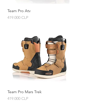
Team Pro Atv
Preis
419.000 CLP
Team Pro Mars Trek
Preis
419.000 CLP