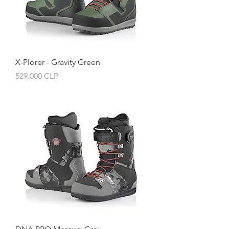
X-Plorer - Gravity Green
Preis
529.000 CLP