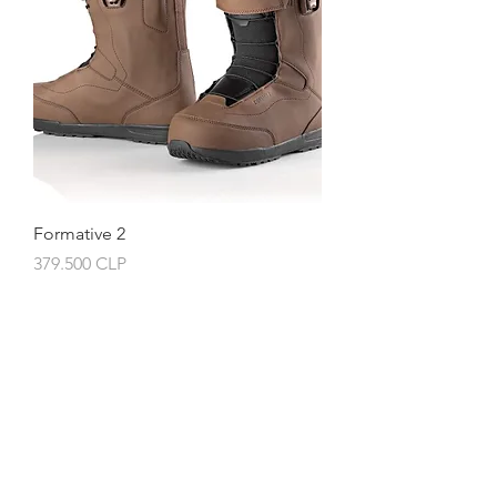
Formative 2
Preis
379.500 CLP