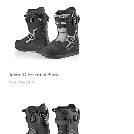
Team ID Essential Black
Preis
359.900 CLP