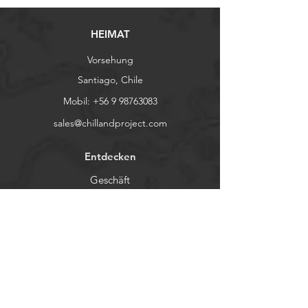
HEIMAT
Vorsehung
Santiago, Chile
Mobil:
+56 9 98763083
sales@chillandproject.com
Entdecken
Geschäft
Kontakt
Demo-Tage
Uns
Hilfe
FAQ