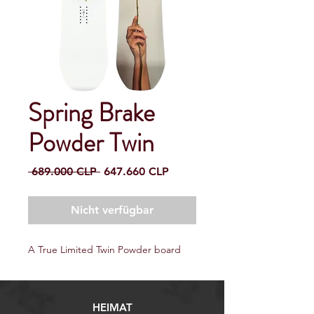
Spring Brake
Powder Twin
Standardpreis
Sale-
 689.000 CLP 
647.660 CLP
Preis
Nicht verfügbar
A True Limited Twin Powder board
HEIMAT