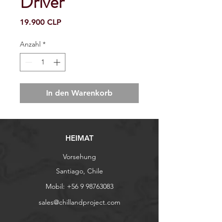
Driver
Preis
19.900 CLP
Anzahl
*
In den Warenkorb
HEIMAT
Vorsehung
Santiago, Chile
Mobil:
+56 9 98763083
sales@chillandproject.com