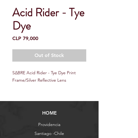
Acid Rider - Tye
Dye
Price
CLP 79,000
Out of Stock
S∆BRE Acid Rider - Tye Dye Print
Frame/Silver Reflective Lens
HOME
Providencia
Santiago -Chile