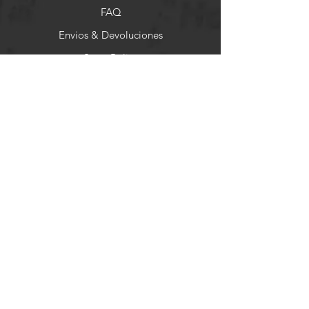
FAQ
Envios & Devoluciones
Store Policy
Formas de Pago
Socials
Facebook
Instagram
Pinterest
Newsletter
Get our news and updates