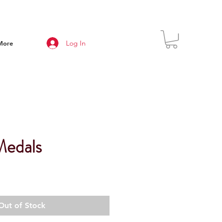
Log In
More
Medals
Out of Stock