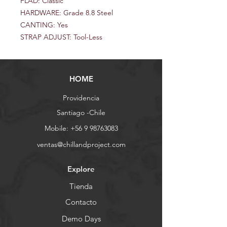
FLAD: Classic
HARDWARE: Grade 8.8 Steel
CANTING: Yes
STRAP ADJUST: Tool-Less
HOME
Providencia
Santiago -Chile
Mobile:
+56 9 98763083
ventas@chillandproject.com
Explore
Tienda
Contacto
Demo Days