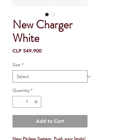
New Charger
White
Price
CLP 549,900
Size
*
Quantity
*
Add to Cart
New Pinless System, Push your limits!