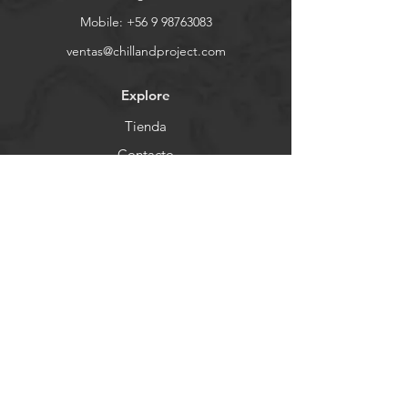
Mobile:
+56 9 98763083
ventas@chillandproject.com
Explore
Tienda
Contacto
Demo Days
Nosotros
Ayuda
FAQ
Envios & Devoluciones
Store Policy
Formas de Pago