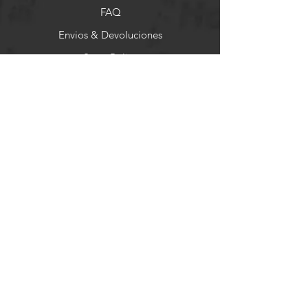
FAQ
Envios & Devoluciones
Store Policy
Formas de Pago
Socials
Facebook
Instagram
Pinterest
Newsletter
Get our news and updates