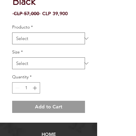
Black
Regular
Sale
 CLP 57,000 
CLP 39,900
Price
Price
Producto
*
Size
*
Quantity
*
Add to Cart
HOME