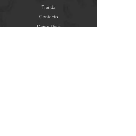
Tienda
Contacto
Demo Days
Nosotros
Ayuda
FAQ
Envios & Devoluciones
Store Policy
Formas de Pago
Socials
Facebook
Instagram