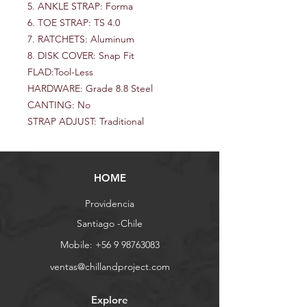
5. ANKLE STRAP: Forma
6. TOE STRAP: TS 4.0
7. RATCHETS: Aluminum
8. DISK COVER: Snap Fit
FLAD:Tool-Less
HARDWARE: Grade 8.8 Steel
CANTING: No
STRAP ADJUST: Traditional
HOME
Providencia
Santiago -Chile
Mobile:
+56 9 98763083
ventas@chillandproject.com
Explore