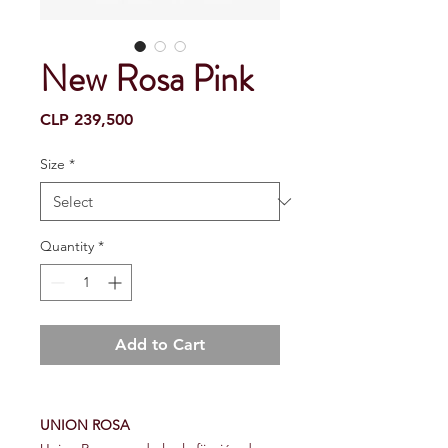
New Rosa Pink
Price
CLP 239,500
Size
*
Quantity
*
Add to Cart
UNION ROSA