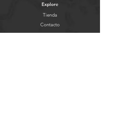
Explore
Tienda
Contacto
Demo Days
Nosotros
Ayuda
FAQ
Envios & Devoluciones
Store Policy
Formas de Pago
Socials
Facebook