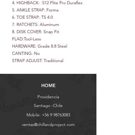
4. HIGHBACK: S12 Flite Pro Duraflex
5. ANKLE STRAP: Forma
6. TOE STRAP: TS 4.0
7. RATCHETS: Aluminum
8. DISK COVER: Snap Fit
FLAD:Tool-Less
HARDWARE: Grade 8.8 Steel
CANTING: No
STRAP ADJUST: Traditional
HOME
Providencia
Santiago -Chile
Mobile:
+56 9 98763083
ventas@chillandproject.com