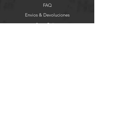
FAQ
Envios & Devoluciones
Store Policy
Formas de Pago
Socials
Facebook
Instagram
Pinterest
Newsletter
Get our news and updates