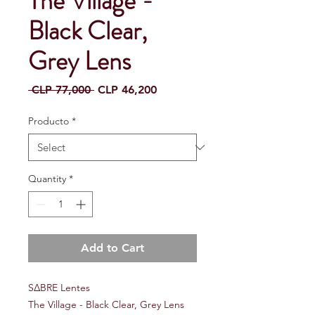
The Village -
Black Clear,
Grey Lens
Regular
Sale
 CLP 77,000 
CLP 46,200
Price
Price
Producto
*
Quantity
*
Add to Cart
S∆BRE Lentes
The Village - Black Clear, Grey Lens