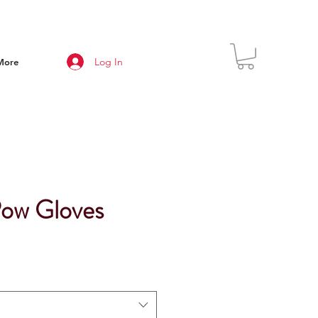
Log In
More
Pow Gloves