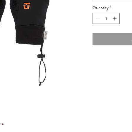
Quantity
*
ns.