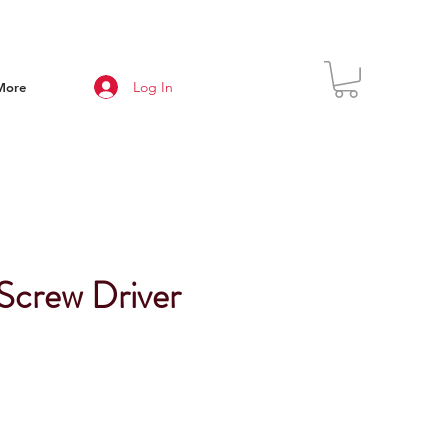
Log In
More
crew Driver